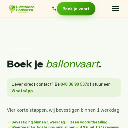
Boek je vaart
Home
›
Boeken
Boek je
ballonvaart
.
Liever direct contact? Bel
040 36 90 537
of stuur een
WhatsApp
.
Vier korte stappen, wij bevestigen binnen 1 werkdag.
Bevestiging binnen 1 werkdag
Geen vooruitbetaling
Weergarantie: kosteloos omplannen
4,9★ uit 1.247 reviews