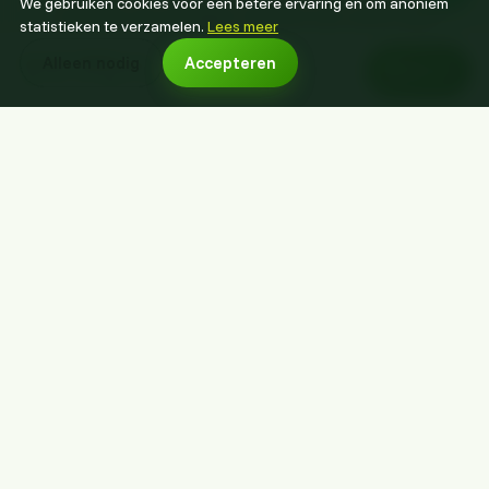
We gebruiken cookies voor een betere ervaring en om anoniem
vanwaar we opstijgen. Boeken kan vanaf elke
statistieken te verzamelen.
Lees meer
locatiepagina.
vanaf €215 p.p.
Alleen nodig
Accepteren
Boek nu
Boek voor een datum naar keuze
Eindhoven
·
Helmond
·
Veldhoven
·
Valkenswaard
·
Geldrop
·
Mierlo
·
Deurne
·
Someren
·
Best
·
Nuenen
.
Bekijk alle locaties →
Onderdeel van KoKoGo Ballonvaarten