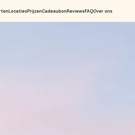
rten
Locaties
Prijzen
Cadeaubon
Reviews
FAQ
Over ons