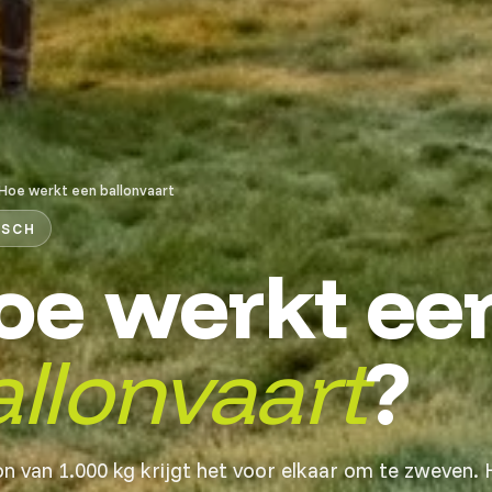
Hoe werkt een ballonvaart
ISCH
oe werkt ee
allonvaart
?
on van 1.000 kg krijgt het voor elkaar om te zweven.