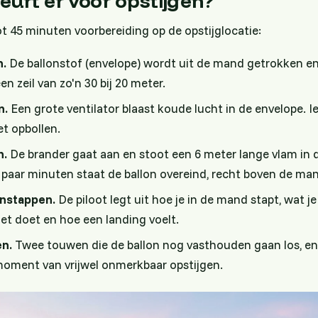
urt er voor opstijgen?
t 45 minuten voorbereiding op de opstijglocatie:
n.
De ballonstof (envelope) wordt uit de mand getrokken en
en zeil van zo'n 30 bij 20 meter.
n.
Een grote ventilator blaast koude lucht in de envelope. I
t opbollen.
n.
De brander gaat aan en stoot een 6 meter lange vlam in 
paar minuten staat de ballon overeind, recht boven de ma
instappen.
De piloot legt uit hoe je in de mand stapt, wat je
iet doet en hoe een landing voelt.
n.
Twee touwen die de ballon nog vasthouden gaan los, en
oment van vrijwel onmerkbaar opstijgen.