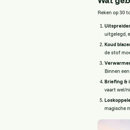
Wat gebe
Reken op 30 to
Uitspreide
uitgelegd, e
Koud blaze
de stof moe
Verwarme
Binnen een 
Briefing & 
vaart wel/n
Loskoppele
magische m