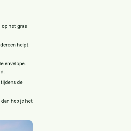
 op het gras
edereen helpt,
de envelope.
nd.
 tijdens de
 dan heb je het