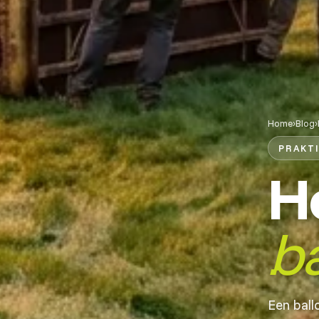
Home
›
Blog
›
PRAKT
H
b
Een ball