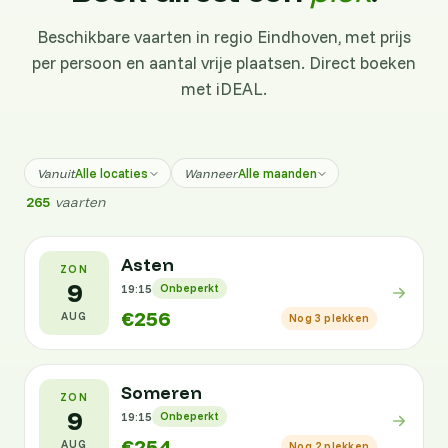
Beschikbare vaarten in regio Eindhoven, met prijs
per persoon en aantal vrije plaatsen. Direct boeken
met iDEAL.
Alle locaties
Alle maanden
Vanuit
Wanneer
265
vaarten
Asten
ZON
9
19:15
Onbeperkt
€256
AUG
Nog 3 plekken
Someren
ZON
9
19:15
Onbeperkt
€254
AUG
Nog 2 plekken