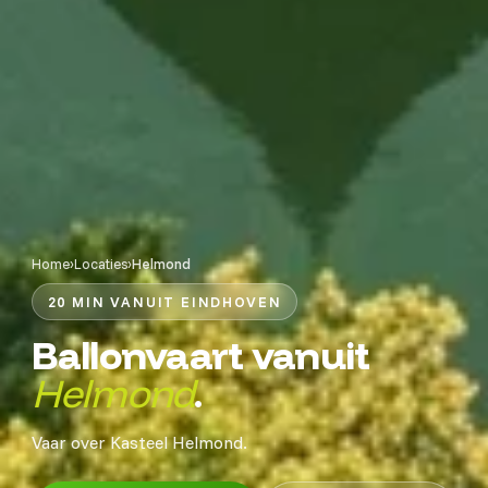
Home
›
Locaties
›
Helmond
20 MIN VANUIT EINDHOVEN
Ballonvaart vanuit
Helmond
.
Vaar over Kasteel Helmond.