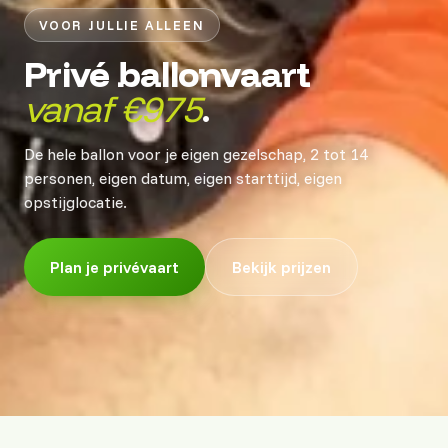
VOOR JULLIE ALLEEN
Privé ballonvaart
vanaf €975
.
De hele ballon voor je eigen gezelschap, 2 tot 14
personen, eigen datum, eigen starttijd, eigen
opstijglocatie.
Plan je privévaart
Bekijk prijzen