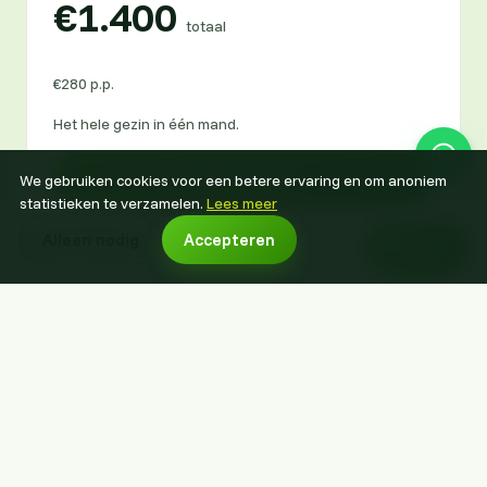
€1.400
totaal
€280 p.p.
Het hele gezin in één mand.
Boek voor 5
We gebruiken cookies voor een betere ervaring en om anoniem
statistieken te verzamelen.
Lees meer
vanaf €215 p.p.
Alleen nodig
Accepteren
Boek nu
Boek voor een datum naar keuze
6 personen
€1.500
totaal
€250 p.p.
Ideaal voor families met (klein)kinderen of vrienden.