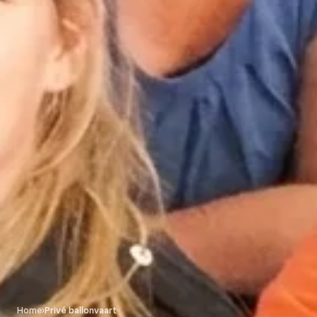
Home
›
Privé ballonvaart