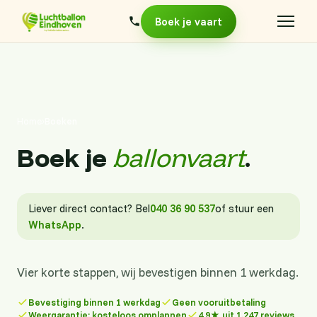
Boek je vaart
Home
›
Boeken
Boek je
ballonvaart
.
Liever direct contact? Bel
040 36 90 537
of stuur een
WhatsApp
.
Vier korte stappen, wij bevestigen binnen 1 werkdag.
Bevestiging binnen 1 werkdag
Geen vooruitbetaling
Weergarantie: kosteloos omplannen
4,9★ uit 1.247 reviews