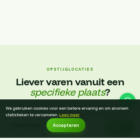
OPSTIJGLOCATIES
Liever varen vanuit een
specifieke plaats
?
Bekijk per plaats wat je vanuit de lucht ziet en
We gebruiken cookies voor een betere ervaring en om anoniem
vanwaar we opstijgen. Boeken kan vanaf elke
statistieken te verzamelen.
Lees meer
locatiepagina.
vanaf €215 p.p.
Alleen nodig
Accepteren
Boek nu
Boek voor een datum naar keuze