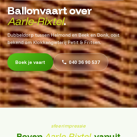
Ballonvaart over
Aarle-Rixtel
.
Dubbeldorp tussen Helmond en Beek en Donk, ooit
bekend om Klokkengieterij Petit & Fritsen.
Boek je vaart
040 36 90 537
sfeerimpressie
Boven
Aarle-Rixtel
, vanuit