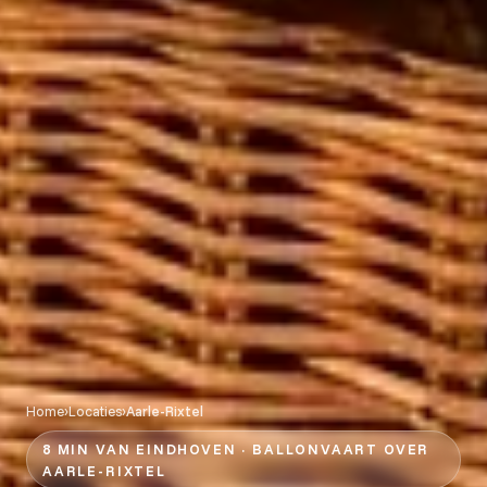
Home
›
Locaties
›
Aarle-Rixtel
8 MIN VAN EINDHOVEN · BALLONVAART OVER
AARLE-RIXTEL