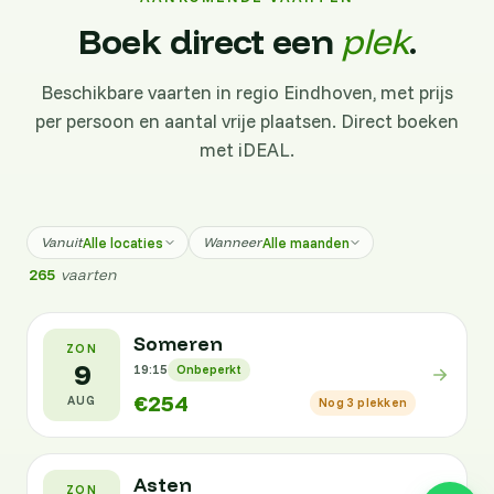
Boek direct een
plek
.
Beschikbare vaarten in regio Eindhoven, met prijs
per persoon en aantal vrije plaatsen. Direct boeken
met iDEAL.
Alle locaties
Alle maanden
Vanuit
Wanneer
265
vaarten
Someren
ZON
9
19:15
Onbeperkt
€254
AUG
Nog 3 plekken
Asten
ZON