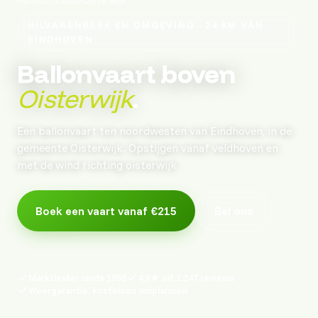
HILVARENBEEK EN OMGEVING · 24 KM VAN
EINDHOVEN
Ballonvaart boven
Oisterwijk
.
Een ballonvaart ten noordwesten van Eindhoven, in de
gemeente Oisterwijk. Opstijgen vanaf veldhoven en
met de wind richting oisterwijk.
Boek een vaart vanaf €215
Bel ons
Marktleider sinds 1998
4,9★ uit 1.247 reviews
Weergarantie: kosteloos omplannen