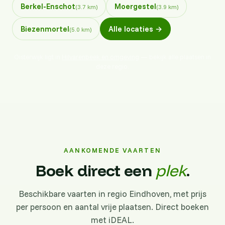
Berkel-Enschot
Moergestel
(3.7 km)
(3.9 km)
Biezenmortel
Alle locaties →
(5.0 km)
Oisterwijk ligt in
Hilvarenbeek en omgeving
— bekijk alle plaatsen in
deze regio.
AANKOMENDE VAARTEN
Boek direct een
plek
.
Beschikbare vaarten in regio Eindhoven, met prijs
per persoon en aantal vrije plaatsen. Direct boeken
met iDEAL.