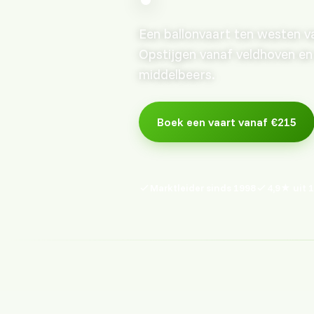
Een ballonvaart ten westen v
Opstijgen vanaf veldhoven en
middelbeers.
Boek een vaart vanaf €215
Marktleider sinds 1998
4,9★ uit 1