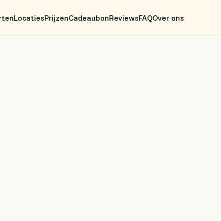
rten
Locaties
Prijzen
Cadeaubon
Reviews
FAQ
Over ons