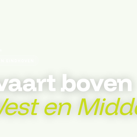
s
AN EINDHOVEN
vaart boven
est en Midd