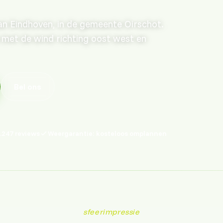
an Eindhoven, in de gemeente Oirschot.
 met de wind richting oost west en
Bel ons
.247 reviews
Weergarantie: kosteloos omplannen
sfeerimpressie