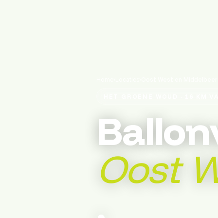
Home
›
Locaties
›
Oost West en Middelbeer
HET GROENE WOUD · 16 KM V
Ballon
Oost W
.