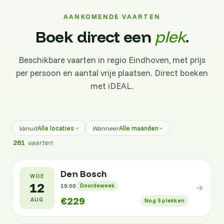
AANKOMENDE VAARTEN
Boek direct een
plek
.
Beschikbare vaarten in regio Eindhoven, met prijs
per persoon en aantal vrije plaatsen. Direct boeken
met iDEAL.
Alle locaties
Alle maanden
Vanuit
Wanneer
261
vaarten
Den Bosch
WOE
12
19:00
Doordeweek
€229
AUG
Nog 5 plekken