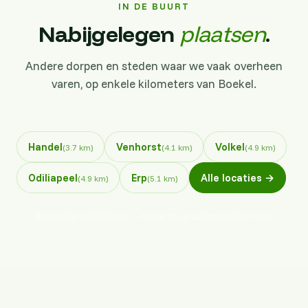
IN DE BUURT
Nabijgelegen
plaatsen
.
Andere dorpen en steden waar we vaak overheen
varen, op enkele kilometers van Boekel.
Handel
Venhorst
Volkel
(3.7 km)
(4.1 km)
(4.9 km)
Odiliapeel
Erp
Alle locaties →
(4.9 km)
(5.1 km)
Boekel ligt in
De Meierij
— bekijk alle plaatsen in deze regio.