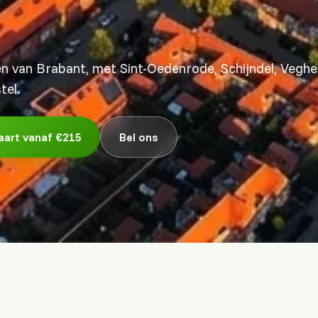
 van Brabant, met Sint-Oedenrode, Schijndel, Veghel
tel.
aart vanaf €215
Bel ons