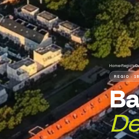
Home
›
Regio's
›
D
REGIO · 1
Ba
De