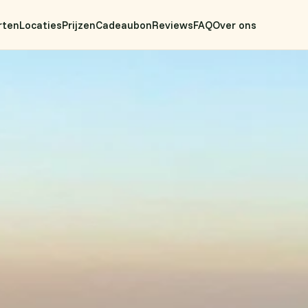
rten
Locaties
Prijzen
Cadeaubon
Reviews
FAQ
Over ons