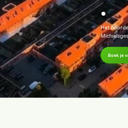
.
Het noorden
Michielsges
Boek je v