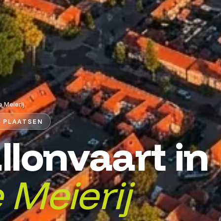
e Meierij
8 PLAATSEN
llonvaart in
 Meierij