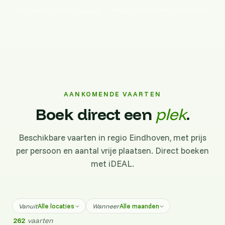
Hoogeloon ligt in
De Kempen
— bekijk alle plaatsen in deze regio.
AANKOMENDE VAARTEN
Boek direct een
plek
.
Beschikbare vaarten in regio Eindhoven, met prijs
per persoon en aantal vrije plaatsen. Direct boeken
met iDEAL.
Alle locaties
Alle maanden
Vanuit
Wanneer
262
vaarten