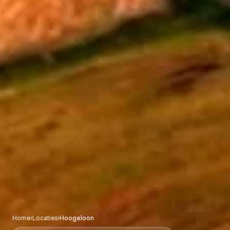
Home
›
Locaties
›
Hoogeloon