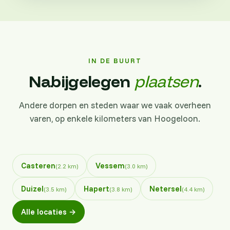
IN DE BUURT
Nabijgelegen
plaatsen
.
Andere dorpen en steden waar we vaak overheen
varen, op enkele kilometers van Hoogeloon.
Casteren
Vessem
(2.2 km)
(3.0 km)
Duizel
Hapert
Netersel
(3.5 km)
(3.8 km)
(4.4 km)
Alle locaties →