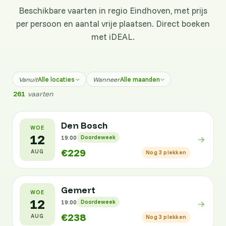
Beschikbare vaarten in regio Eindhoven, met prijs
per persoon en aantal vrije plaatsen. Direct boeken
met iDEAL.
Alle locaties
Alle maanden
Vanuit
Wanneer
261
vaarten
Den Bosch
WOE
12
19:00
Doordeweek
€229
AUG
Nog 3 plekken
Gemert
WOE
12
19:00
Doordeweek
€238
AUG
Nog 3 plekken