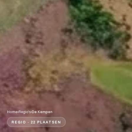
Home
›
Regio's
›
De Kempen
REGIO · 22 PLAATSEN