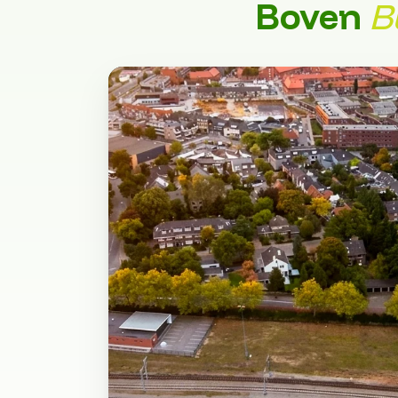
Boven
B