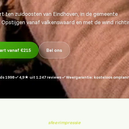
rt ten zuidoosten van Eindhoven, in de gemeente
Opstijgen vanaf valkenswaard en met de wind richti
art vanaf €215
Bel ons
nds 1998
4,9★ uit 1.247 reviews
Weergarantie: kosteloos omplan
sfeerimpressie