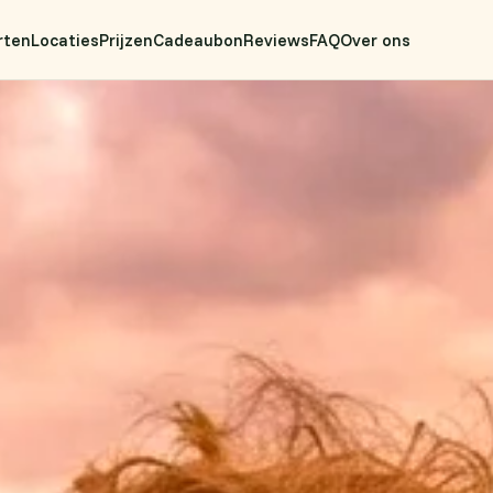
rten
Locaties
Prijzen
Cadeaubon
Reviews
FAQ
Over ons