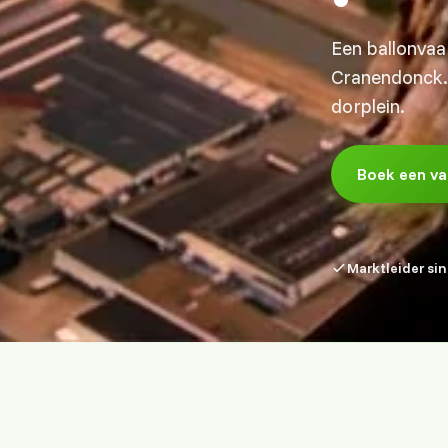
Een ballonvaa
Cranendonck. 
dorplein.
Boek een va
Marktleider si