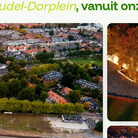
udel-Dorplein
, vanuit o