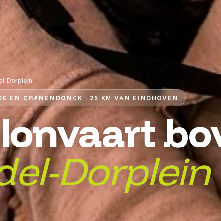
el-Dorplein
DE EN CRANENDONCK · 25 KM VAN EINDHOVEN
llonvaart bo
el-Dorplein