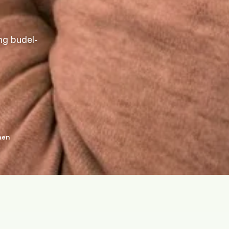
ng budel-
nen