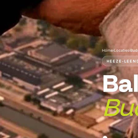
Home
›
Locaties
›
Bud
HEEZE-LEEN
Ba
Bud
.