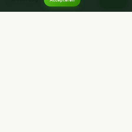
Boek nu
Boek voor een datum naar keuze
Gemert
WOE
12
19:00
Doordeweek
€238
AUG
Nog 2 plekken
Den Bosch
WOE
12
19:00
Doordeweek
€229
AUG
Nog 4 plekken
Boxmeer
DON
13
19:00
Doordeweek
€240
AUG
Nog 2 plekken
Cuijk
DON
19:00
Doordeweek