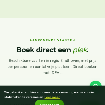
AANKOMENDE VAARTEN
Boek direct een
plek
.
Beschikbare vaarten in regio Eindhoven, met prijs
per persoon en aantal vrije plaatsen. Direct boeken
met iDEAL.
We gebruiken cookies voor een betere ervaring en om anoniem
Alle locaties
Alle maanden
Vanuit
Wanneer
statistieken te verzamelen.
Lees meer
261
vaarten
vanaf €215 p.p.
Alleen nodig
Accepteren