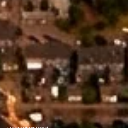
Home
›
Locaties
›
Sterksel