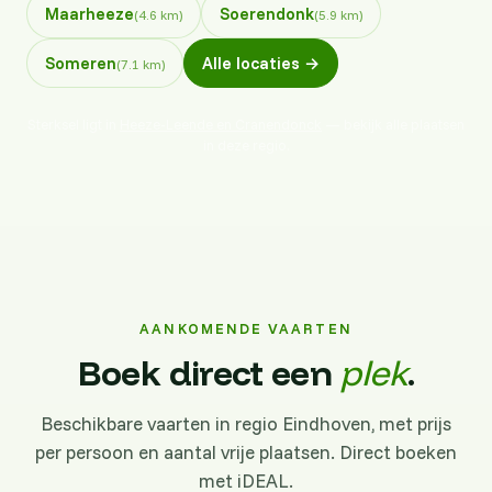
Maarheeze
Soerendonk
(4.6 km)
(5.9 km)
Someren
Alle locaties →
(7.1 km)
Sterksel ligt in
Heeze-Leende en Cranendonck
— bekijk alle plaatsen
in deze regio.
AANKOMENDE VAARTEN
Boek direct een
plek
.
Beschikbare vaarten in regio Eindhoven, met prijs
per persoon en aantal vrije plaatsen. Direct boeken
met iDEAL.