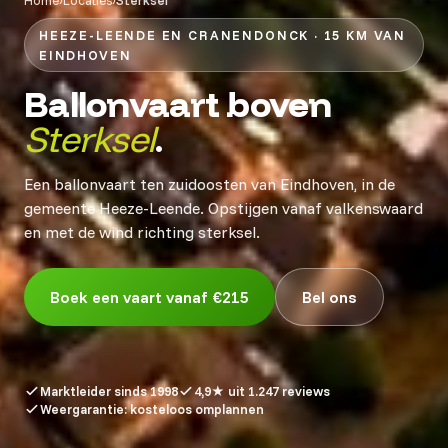
HEEZE-LEENDE EN CRANENDONCK · 15 KM VAN
EINDHOVEN
Ballonvaart boven
Sterksel
.
Een ballonvaart ten zuidoosten van Eindhoven, in de
gemeente Heeze-Leende. Opstijgen vanaf valkenswaard
en met de wind richting sterksel.
Boek een vaart vanaf €215
Bel ons
Marktleider sinds 1998
4,9★ uit 1.247 reviews
Weergarantie: kosteloos omplannen