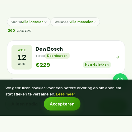
Alle locaties
Alle maanden
Vanuit
Wanneer
260
vaarten
Den Bosch
WOE
12
19:00
Doordeweek
€229
AUG
Nog 4 plekken
Gemert
We gebruiken cookies voor een betere ervaring en om anoniem
WOE
12
19:00
statistieken te verzamelen.
Lees meer
Doordeweek
€238
AUG
Nog 4 plekken
vanaf €215 p.p.
Alleen nodig
Accepteren
Boek nu
Boek voor een datum naar keuze
Cuijk
DON
19:00
Doordeweek